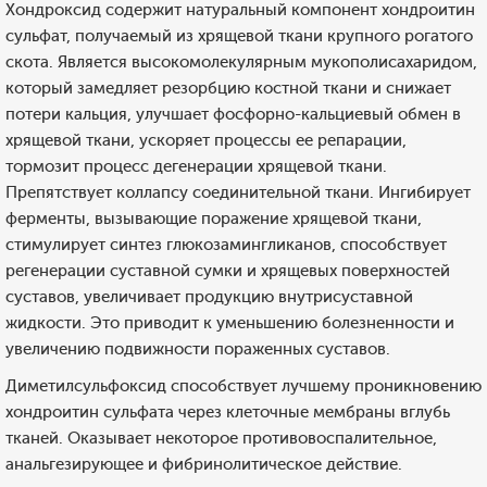
Хондроксид содержит натуральный компонент хондроитин
сульфат, получаемый из хрящевой ткани крупного рогатого
скота. Является высокомолекулярным мукополисахаридом,
который замедляет резорбцию костной ткани и снижает
потери кальция, улучшает фосфорно-кальциевый обмен в
хрящевой ткани, ускоряет процессы ее репарации,
тормозит процесс дегенерации хрящевой ткани.
Препятствует коллапсу соединительной ткани. Ингибирует
ферменты, вызывающие поражение хрящевой ткани,
стимулирует синтез глюкозамингликанов, способствует
регенерации суставной сумки и хрящевых поверхностей
суставов, увеличивает продукцию внутрисуставной
жидкости. Это приводит к уменьшению болезненности и
увеличению подвижности пораженных суставов.
Диметилсульфоксид способствует лучшему проникновению
хондроитин сульфата через клеточные мембраны вглубь
тканей. Оказывает некоторое противовоспалительное,
анальгезирующее и фибринолитическое действие.