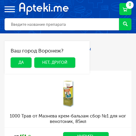
0
Главная
Каталог
Лекарства и БАДы
Ваш город Воронеж?
ДА
НЕТ, ДРУГОЙ
Лекарства и БАДы
ДА
НЕТ, ДРУГОЙ
1000 Трав от Мазнева крем-бальзам сбор №1 для ног
венотоник, 85мл