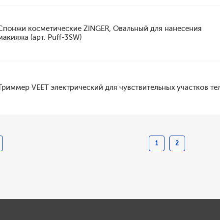
Спонжи косметические ZINGER, Овальный для нанесения
макияжа (арт. Puff-3SW)
Триммер VEET электрический для чувствительных участков те
1
2