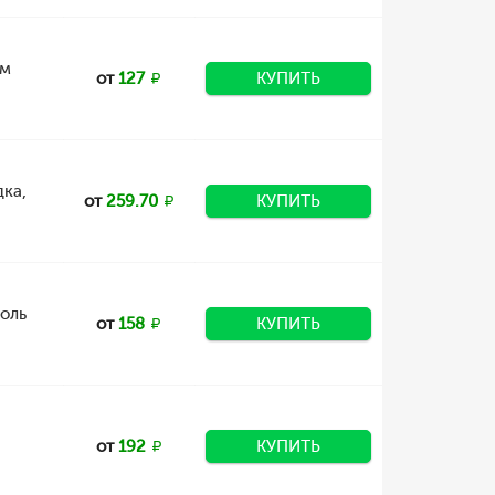
ом
от
127
КУПИТЬ
дка,
от
259.70
КУПИТЬ
оль
от
158
КУПИТЬ
от
192
КУПИТЬ