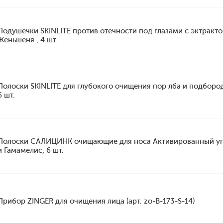
Подушечки SKINLITE против отечности под глазами с эктракт
Женьшеня , 4 шт.
Полоски SKINLITE для глубокого очищения пор лба и подборо
6 шт.
Полоски САЛИЦИНК очищающие для носа Активированный уг
и Гамамелис, 6 шт.
Прибор ZINGER для очищения лица (арт. zo-B-173-S-14)