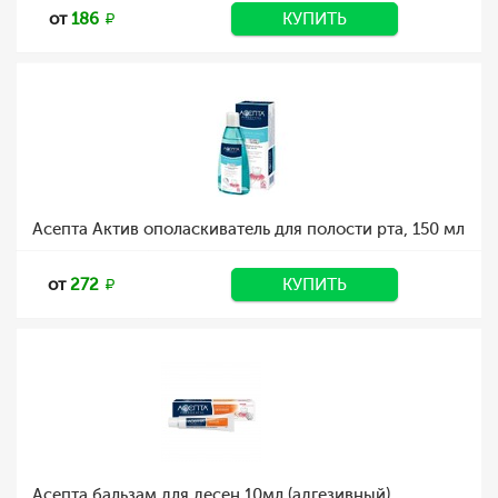
от
186
КУПИТЬ
Асепта Актив ополаскиватель для полости рта, 150 мл
от
272
КУПИТЬ
Асепта бальзам для десен 10мл (адгезивный)