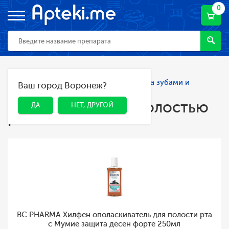
0
Главная
Каталог
Гигиена
Уход за зубами и
Ваш город Воронеж?
ДА
НЕТ, ДРУГОЙ
полостью рта
Уход за зубами и полостью
ДА
НЕТ, ДРУГОЙ
рта
BC PHARMA Хилфен ополаскиватель для полости рта
с Мумие защита десен форте 250мл