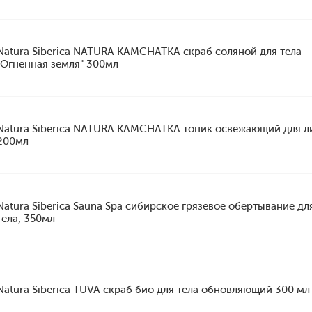
Natura Siberica NATURA KAMCHATKA скраб соляной для тела
"Огненная земля" 300мл
Natura Siberica NATURA KAMCHATKA тоник освежающий для л
200мл
Natura Siberica Sauna Spa сибирское грязевое обертывание дл
тела, 350мл
Natura Siberica TUVA скраб био для тела обновляющий 300 мл