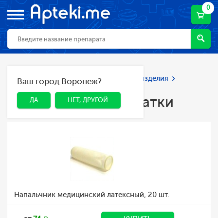
0
Главная
Каталог
Мед. приборы и изделия
Ваш город Воронеж?
ДА
НЕТ, ДРУГОЙ
Медицинские перчатки
Медицинские перчатки
ДА
НЕТ, ДРУГОЙ
Напальчник медицинский латексный, 20 шт.