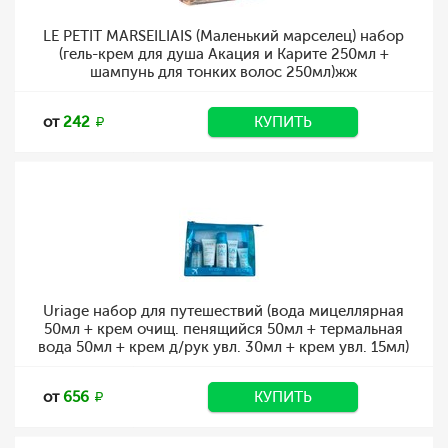
LE PETIT MARSEILIAIS (Маленький марселец) набор
(гель-крем для душа Акация и Карите 250мл +
шампунь для тонких волос 250мл)жж
от
242
КУПИТЬ
Uriage набор для путешествий (вода мицеллярная
50мл + крем очищ. пенящийся 50мл + термальная
вода 50мл + крем д/рук увл. 30мл + крем увл. 15мл)
от
656
КУПИТЬ