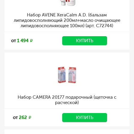
Набор AVENE XeraCalm A.D. (бальзам
липидовосполняющий 200мл+масло очищающее
липидовосполняющее 100мл) (арт. С72744)
от
1 494
КУПИТЬ
Набор CAMERA 20177 подарочный (щеточка с
расческой)
от
262
КУПИТЬ