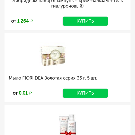
Либридерм набор (шампунь + крем-бальзам + гель
гиалуроновый)
от
1 264
КУПИТЬ
Мыло FIORI DEA Золотая серия 35 г, 5 шт.
от
0.01
КУПИТЬ