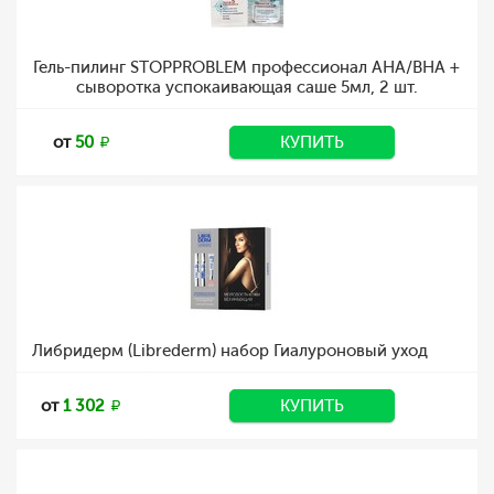
Гель-пилинг STOPPROBLEM профессионал АНА/ВНА +
сыворотка успокаивающая саше 5мл, 2 шт.
от
50
КУПИТЬ
Либридерм (Librederm) набор Гиалуроновый уход
от
1 302
КУПИТЬ