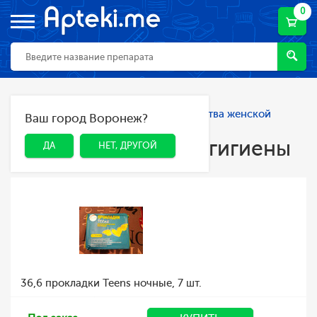
0
Главная
Каталог
Гигиена
Средства женской
Ваш город Воронеж?
ДА
НЕТ, ДРУГОЙ
гигиены
Средства женской гигиены
ДА
НЕТ, ДРУГОЙ
36,6 прокладки Teens ночные, 7 шт.