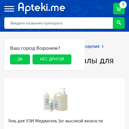
0
Главная
Каталог
Мед. приборы и изделия
Ваш город Воронеж?
ДА
НЕТ, ДРУГОЙ
Расходные материалы для УЗИ, ЭКГ
Расходные материалы для
ДА
НЕТ, ДРУГОЙ
УЗИ, ЭКГ
Гель для УЗИ Медиагель 1кг высокой вязкости