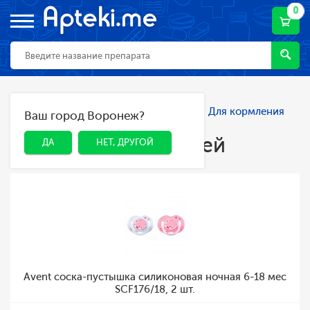
0
Главная
Каталог
Мама и малыш
Для кормления
Ваш город Воронеж?
ДА
НЕТ, ДРУГОЙ
детей
Для кормления детей
ДА
НЕТ, ДРУГОЙ
Avent соска-пустышка силиконовая ночная 6-18 мес
SCF176/18, 2 шт.