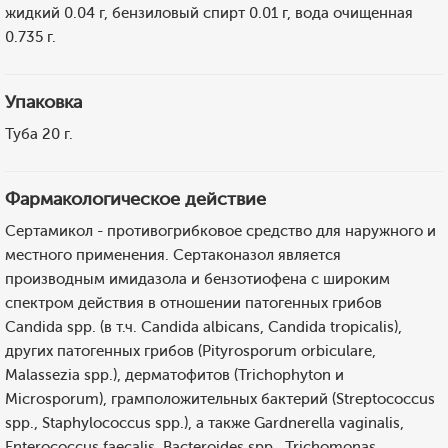
жидкий 0.04 г, бензиловый спирт 0.01 г, вода очищенная
0.735 г.
Упаковка
Туба 20 г.
Фармакологическое действие
Сертамикол - противогрибковое средство для наружного и
местного применения. Сертаконазол является
производным имидазола и бензотиофена с широким
спектром действия в отношении патогенных грибов
Candida spp. (в т.ч. Candida albicans, Candida tropicalis),
других патогенных грибов (Pityrosporum orbiculare,
Malassezia spp.), дерматофитов (Trichophyton и
Microsporum), грамположительных бактерий (Streptococcus
spp., Staphylococcus spp.), а также Gardnerella vaginalis,
Enterococcus faecalis, Bacteroides spp., Trichomonas