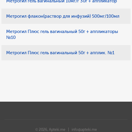
Метрогил гель вагинальный 10мг/г 30г + аппликатор
Метрогил флакон(раствор для инфузий) 500мг/100мл
Метрогил Плюс гель вагинальный 50г + аппликаторы
№10
Метрогил Плюс гель вагинальный 50г + апплик. №1
© 2026, Apteki.me |
info@apteki.me