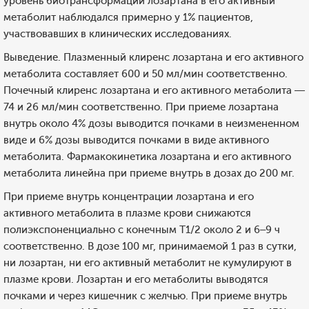
уровень биотрансформации лозартана в его активный
метаболит наблюдался примерно у 1% пациентов,
участвовавших в клинических исследованиях.
Выведение. Плазменный клиренс лозартана и его активного
метаболита составляет 600 и 50 мл/мин соответственно.
Почечный клиренс лозартана и его активного метаболита —
74 и 26 мл/мин соответственно. При приеме лозартана
внутрь около 4% дозы выводится почками в неизмененном
виде и 6% дозы выводится почками в виде активного
метаболита. Фармакокинетика лозартана и его активного
метаболита линейна при приеме внутрь в дозах до 200 мг.
При приеме внутрь концентрации лозартана и его
активного метаболита в плазме крови снижаются
полиэкспоненциально с конечным T1/2 около 2 и 6–9 ч
соответственно. В дозе 100 мг, принимаемой 1 раз в сутки,
ни лозартан, ни его активный метаболит не кумулируют в
плазме крови. Лозартан и его метаболиты выводятся
почками и через кишечник с желчью. При приеме внутрь