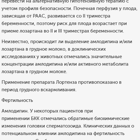
перевести на альтернативную гипотензивную терапию с
учетом профиля безопасности. Почечная перфузия у плода,
зависящая от РААС, развивается со II триместра
беременности, поэтому риск для плода возрастает при
приеме лозартана во II и III триместрах беременности.
Неизвестно, происходит ли выделение амлодипина и/или
лозартана в грудное молоко, в доклинических
исследованиях у животных отмечались значительные
концентрации амлодипина и/или активного метаболита
лозартана в грудном молоке.
Применение препарата Лортенза противопоказано в
период грудного вскармливания.
Фертильность
Амлодипин. У некоторых пациентов при
применении БКК отмечались обратимые биохимические
изменения головки сперматозоида. Клинических данных о
потенциальном влиянии амлодипина на фертильность