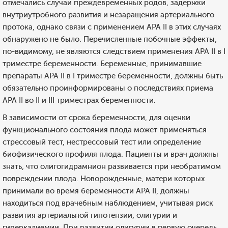
отмечались случаи преждевременных родов, задержки
внутриутробного развития и незаращения артериального
протока, однако связи с применением АРА II в этих случаях
обнаружено не было. Перечисленные побочные эффекты,
по-видимому, не являются следствием применения АРА II в I
триместре беременности. Беременные, принимавшие
препараты АРА II в I триместре беременности, должны быть
обязательно проинформированы о последствиях приема
АРА II во II и III триместрах беременности.
В зависимости от срока беременности, для оценки
функционального состояния плода может применяться
стрессовый тест, нестрессовый тест или определение
биофизического профиля плода. Пациенты и врач должны
знать, что олигогидрамнион развивается при необратимом
повреждении плода. Новорожденные, матери которых
принимали во время беременности АРА II, должны
находиться под врачебным наблюдением, учитывая риск
развития артериальной гипотензии, олигурии и
гиперкалиемии. При развитии олигурии в первую очередь