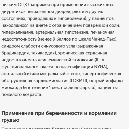
низким ОЦК (например при применении высоких доз
диуретиков, выраженной диарее, рвоте и других
состояниях, приводящих к гиповолемии), у пациентов,
находящихся на диете с ограничением поваренной соли,
гиперкалиемия, артериальная гипотензия, печеночная
недостаточность (менее 9 баллов по шкале Чайлд-Пью),
синдром слабости синусового узла (выраженная
брадикардия, тахикардия), хроническая сердечная
недостаточность неишемической этиологии (II–IV
функционального класса по классификации NYHA),
аортальный и/или митральный стеноз, гипертрофическая
обструктивная кардиомиопатия (ГОКМП), острый инфаркт
миокарда (и в течение 1 мес после инфаркта), пациенты
пожилого возраста.
Применение при беременности и кормлении
грудью