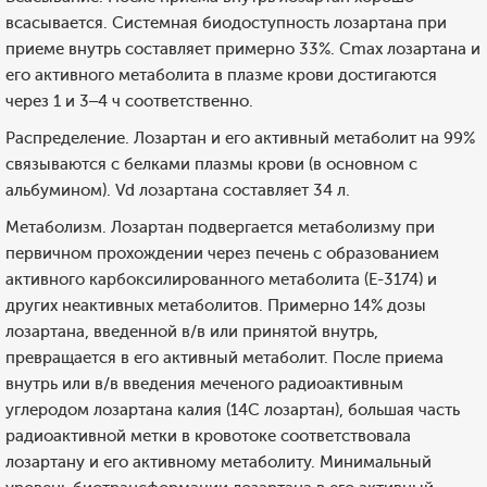
всасывается. Системная биодоступность лозартана при
приеме внутрь составляет примерно 33%. Cmax лозартана и
его активного метаболита в плазме крови достигаются
через 1 и 3–4 ч соответственно.
Распределение. Лозартан и его активный метаболит на 99%
связываются с белками плазмы крови (в основном с
альбумином). Vd лозартана составляет 34 л.
Метаболизм. Лозартан подвергается метаболизму при
первичном прохождении через печень с образованием
активного карбоксилированного метаболита (Е-3174) и
других неактивных метаболитов. Примерно 14% дозы
лозартана, введенной в/в или принятой внутрь,
превращается в его активный метаболит. После приема
внутрь или в/в введения меченого радиоактивным
углеродом лозартана калия (14С лозартан), большая часть
радиоактивной метки в кровотоке соответствовала
лозартану и его активному метаболиту. Минимальный