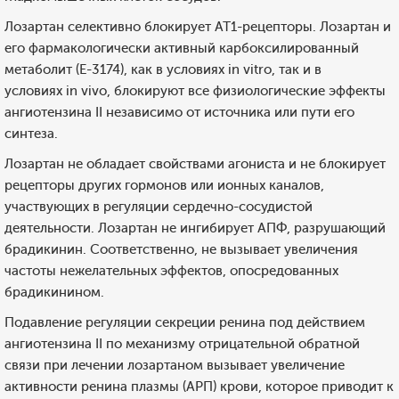
Лозартан селективно блокирует АТ1-рецепторы. Лозартан и
его фармакологически активный карбоксилированный
метаболит (Е-3174), как в условиях in vitro, так и в
условиях in vivo, блокируют все физиологические эффекты
ангиотензина II независимо от источника или пути его
синтеза.
Лозартан не обладает свойствами агониста и не блокирует
рецепторы других гормонов или ионных каналов,
участвующих в регуляции сердечно-сосудистой
деятельности. Лозартан не ингибирует АПФ, разрушающий
брадикинин. Соответственно, не вызывает увеличения
частоты нежелательных эффектов, опосредованных
брадикинином.
Подавление регуляции секреции ренина под действием
ангиотензина II по механизму отрицательной обратной
связи при лечении лозартаном вызывает увеличение
активности ренина плазмы (АРП) крови, которое приводит к