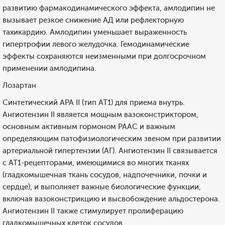
развитию фармакодинамического эффекта, амлодипин не
вызывает резкое снижение АД или рефлекторную
тахикардию. Амлодипин уменьшает выраженность
гипертрофии левого желудочка. Гемодинамические
эффекты сохраняются неизменными при долгосрочном
применении амлодипина.
Лозартан
Cинтетический АРА II (тип АТ1) для приема внутрь.
Ангиотензин II является мощным вазоконстриктором,
основным активным гормоном РААС и важным
определяющим патофизиологическим звеном при развитии
артериальной гипертензии (АГ). Ангиотензин II связывается
с АТ1-рецепторами, имеющимися во многих тканях
(гладкомышечная ткань сосудов, надпочечники, почки и
сердце), и выполняет важные биологические функции,
включая вазоконстрикцию и высвобождение альдостерона.
Ангиотензин II также стимулирует пролиферацию
гладкомышечных клеток сосудов.