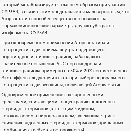
который метаболизируется главным образом при участии
CYP3А4; в связи с этим представляется маловероятным, что
Аторвастатин способен существенно повлиять на
фармакокинетические параметры других субстратов
изофермента CYP3А4.
При одновременном применении Аторвастатина и
контрацептива для приема внутрь, содержащего
норэтиндрон и этинилэстрадиол, наблюдалось
значительное повышение AUC норэтиндрона и
этинилэстрадиола примерно на 30% и 20% соответственно.
Этот эффект следует учитывать при выборе перорального
контрацептива для женщины, получающей Аторвастатин.
Одновременное применение с лекарственными
средствами, снижающими концентрацию эндогенных
стероидных гормонов (в т.ч. с циметидином,
кетоконазолом, спиронолактоном), увеличивает риск
снижения эндогенных стероидных гормонов (при данных
комбинациях требуется осторожность).