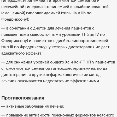
гиперхолестеринемией, гетерозиготной семейной и
несемейной гиперхолестеринемией и комбинированной
(смешанной) гиперлипидемией (типы IIa и IIb по
Фредриксону);
— в сочетании с диетой для лечения пациентов с
повышенными сывороточными уровнями ТГ (тип IV по
Фредриксону) и пациентов с дисбеталипопротеинемией
(тип III по Фредриксону), у которых диетотерапия не дает
адекватного эффекта;
— для снижения уровней общего Хс и Хс-ЛПНП у пациентов
с гомозиготной семейной гиперхолестеринемией, когда
диетотерапия и другие нефармакологические методы
лечения оказываются недостаточно эффективными.
Противопоказания
— активные заболевания печени;
— повышение активности печеночных ферментов неясного