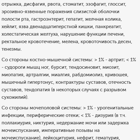
отрыжка, дисфагия, рвота, стоматит, эзофагит, глоссит,
эрозивно-язвенные поражения слизистой оболочки
полости рта, гастроэнтерит, гепатит, желчная колика,
хейлит, язва двенадцатиперстной кишки, панкреатит,
холестатическая желтуха, нарушение функции печени,
ректальное кровотечение, мелена, кровоточивость десен,
тенезмы.
Со стороны костно-мышечной системы: > 1% - артрит; < 1%
- судороги мышц ног, бурсит, тендосиновит, миозит,
миопатия, артралгии, миалгия, рабдомиолиз, кривошея,
мышечный гипертонус, контрактуры суставов, отечность
суставов, тендопатия (в некоторых случаях с разрывом
сухожилий).
Со стороны мочеполовой системы: > 1% - урогенитальные
инфекции, периферические отеки; < 1% - дизурия (в т.ч.
поллакиурия, никтурия, недержание мочи или задержка
мочеиспускания, императивные позывы на
мочеиспускание), лейкоцитурия, нефрит, гематурия,