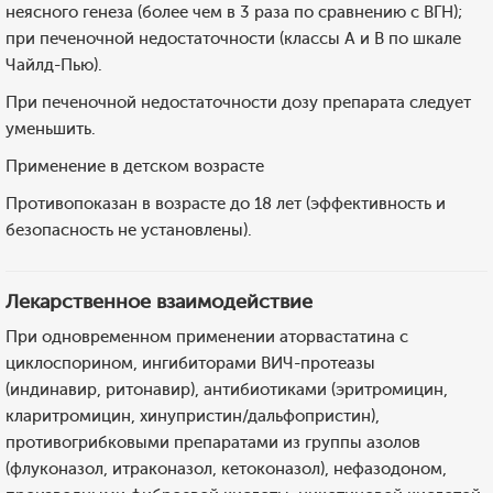
неясного генеза (более чем в 3 раза по сравнению с ВГН);
при печеночной недостаточности (классы А и В по шкале
Чайлд-Пью).
При печеночной недостаточности дозу препарата следует
уменьшить.
Применение в детском возрасте
Противопоказан в возрасте до 18 лет (эффективность и
безопасность не установлены).
Лекарственное взаимодействие
При одновременном применении аторвастатина с
циклоспорином, ингибиторами ВИЧ-протеазы
(индинавир, ритонавир), антибиотиками (эритромицин,
кларитромицин, хинупристин/дальфопристин),
противогрибковыми препаратами из группы азолов
(флуконазол, итраконазол, кетоконазол), нефазодоном,