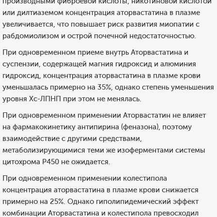
производными фиброевой кислоты, никотиновой кислотой
или дилтиаземом концентрация аторвастатина в плазме
увеличивается, что повышает риск развития миопатии с
рабдомиолизом и острой почечной недостаточностью.
При одновременном приеме внутрь Аторвастатина и
суспензии, содержащей магния гидроксид и алюминия
гидроксид, концентрация аторвастатина в плазме крови
уменьшалась примерно на 35%, однако степень уменьшения
уровня Хс-ЛПНП при этом не менялась.
При одновременном применении Аторвастатин не влияет
на фармакокинетику антипирина (феназона), поэтому
взаимодействие с другими средствами,
метаболизирующимися теми же изоферментами системы
цитохрома Р450 не ожидается.
При одновременном применении колестипола
концентрация аторвастатина в плазме крови снижается
примерно на 25%. Однако гиполипидемический эффект
комбинации Аторвастатина и колестипола превосходил