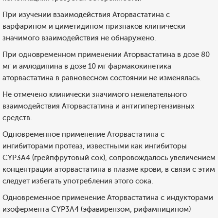
При изучении взаимодействия Аторвастатина с
варфарином и циметидином признаков клинически
значимого взаимодействия не обнаружено.
При одновременном применении Аторвастатина в дозе 80
мг и амлодипина в дозе 10 мг фармакокинетика
аторвастатина в равновесном состоянии не изменялась.
Не отмечено клинически значимого нежелательного
взаимодействия Аторвастатина и антигипертензивных
средств.
Одновременное применение Аторвастатина с
ингибиторами протеаз, известными как ингибиторы
CYP3А4 (грейпфрутовый сок), сопровождалось увеличением
концентрации аторвастатина в плазме крови, в связи с этим
следует избегать употребления этого сока.
Одновременное применение Аторвастатина с индукторами
изофермента CYP3А4 (эфавирензом, рифампицином)