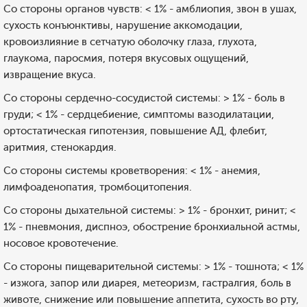
Со стороны органов чувств: < 1% - амблиопия, звон в ушах,
сухость конъюнктивы, нарушение аккомодации,
кровоизлияние в сетчатую оболочку глаза, глухота,
глаукома, паросмия, потеря вкусовых ощущений,
извращение вкуса.
Со стороны сердечно-сосудистой системы: > 1% - боль в
груди; < 1% - сердцебиение, симптомы вазодилатации,
ортостатическая гипотензия, повышение АД, флебит,
аритмия, стенокардия.
Со стороны системы кроветворения: < 1% - анемия,
лимфоаденопатия, тромбоцитопения.
Со стороны дыхательной системы: > 1% - бронхит, ринит; <
1% - пневмония, диспноэ, обострение бронхиальной астмы,
носовое кровотечение.
Со стороны пищеварительной системы: > 1% - тошнота; < 1%
- изжога, запор или диарея, метеоризм, гастралгия, боль в
животе, снижение или повышение аппетита, сухость во рту,