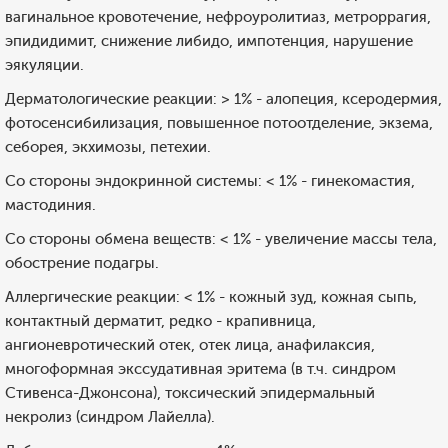
вагинальное кровотечение, нефроуролитиаз, метроррагия,
эпидидимит, снижение либидо, импотенция, нарушение
эякуляции.
Дерматологические реакции: > 1% - алопеция, ксеродермия,
фотосенсибилизация, повышенное потоотделение, экзема,
себорея, экхимозы, петехии.
Со стороны эндокринной системы: < 1% - гинекомастия,
мастодиния.
Со стороны обмена веществ: < 1% - увеличение массы тела,
обострение подагры.
Аллергические реакции: < 1% - кожный зуд, кожная сыпь,
контактный дерматит, редко - крапивница,
ангионевротический отек, отек лица, анафилаксия,
многоформная экссудативная эритема (в т.ч. синдром
Стивенса-Джонсона), токсический эпидермальный
некролиз (синдром Лайелла).