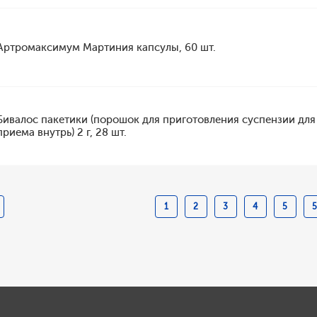
Артромаксимум Мартиния капсулы, 60 шт.
Бивалос пакетики (порошок для приготовления суспензии для
приема внутрь) 2 г, 28 шт.
1
2
3
4
5