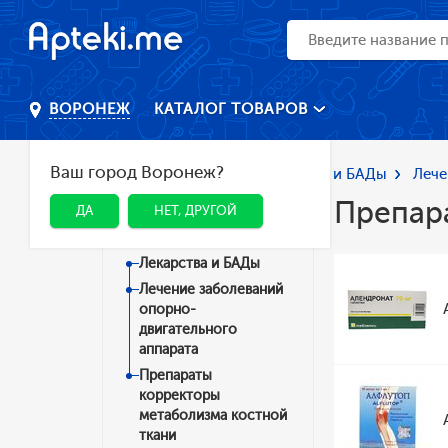
КАТАЛОГ ТОВАРОВ
ВОРОНЕЖ
Ваш город Воронеж?
Главная
Каталог
Лекарства и БАДы
Лече
Препар
ДА
НЕТ, ДРУГОЙ
Категории
Лекарства и БАДы
Лечение заболеваний
опорно-
двигательного
аппарата
Препараты
корректоры
метаболизма костной
ткани