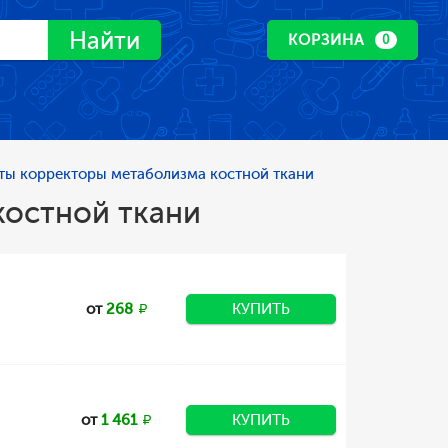
Найти
КОРЗИНА
0
ты корректоры метаболизма костной ткани
костной ткани
от
268
КУПИТЬ
от
1 461
КУПИТЬ